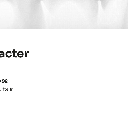
acter
9 92
ite.fr