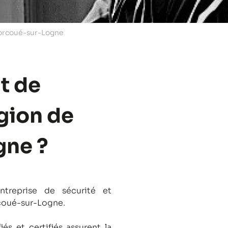
Corcoué-sur-Logne
t de
égion de
gne ?
treprise de sécurité et
rcoué-sur-Logne.
és et certifiés assurent la