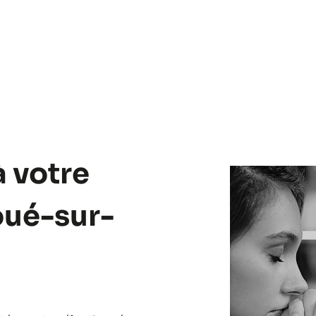
à votre
oué-sur-