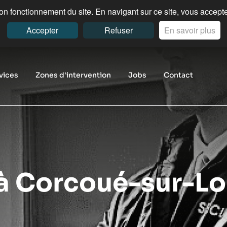
n fonctionnement du site. En navigant sur ce site, vous acceptez
Accepter
Refuser
En savoir plus
vices
Zones d'intervention
Jobs
Contact
 à Corcoué-sur-L