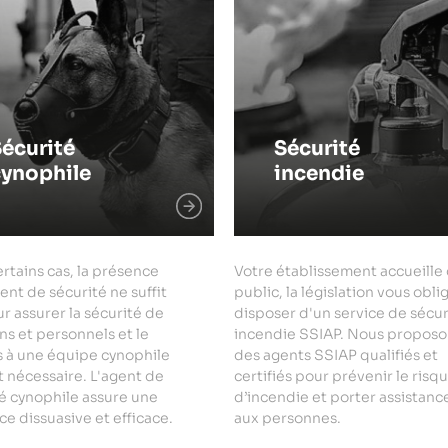
écurité
Sécurité
cynophile
incendie
rtains cas, la présence
Votre établissement accueille
ent de sécurité ne suffit
public, la législation vous obli
r assurer la sécurité de
disposer d'un service de sécur
ns et personnels et le
incendie SSIAP. Nous proposo
s à une équipe cynophile
des agents SSIAP qualifiés et
 nécessaire. L'agent de
certifiés pour prévenir le risq
é cynophile assure une
d’incendie et porter assistanc
e dissuasive et efficace.
aux personnes.