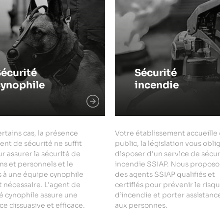
écurité
Sécurité
cynophile
incendie
rtains cas, la présence
Votre établissement accueille
ent de sécurité ne suffit
public, la législation vous obli
r assurer la sécurité de
disposer d'un service de sécur
ns et personnels et le
incendie SSIAP. Nous proposo
s à une équipe cynophile
des agents SSIAP qualifiés et
 nécessaire. L'agent de
certifiés pour prévenir le risq
é cynophile assure une
d’incendie et porter assistanc
e dissuasive et efficace.
aux personnes.