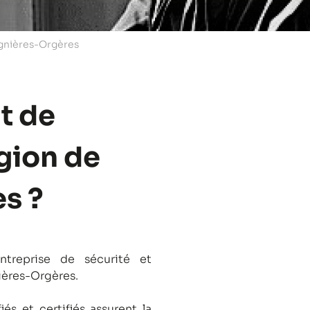
ignières-Orgères
t de
égion de
s ?
treprise de sécurité et
nières-Orgères.
és et certifiés assurent la