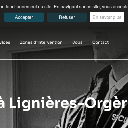
n fonctionnement du site. En navigant sur ce site, vous acceptez
Accepter
Refuser
En savoir plus
vices
Zones d'intervention
Jobs
Contact
à Lignières-Orgè