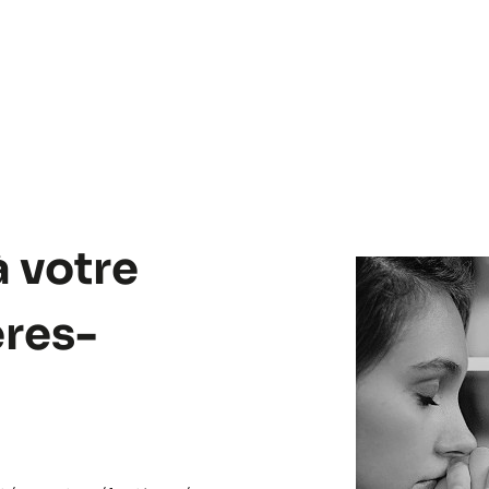
à votre
ères-