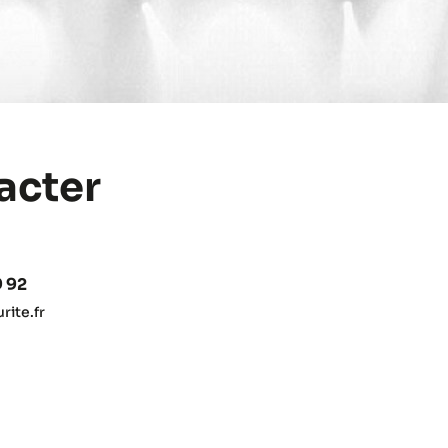
acter
9 92
ite.fr