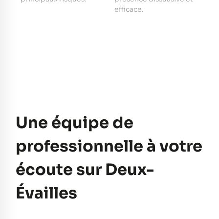
e
efficace.
pe
Une équipe de
professionnelle à votre
écoute sur Deux-
Évailles