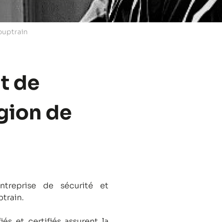
ouptrain
t de
égion de
treprise de sécurité et
ptrain.
és et certifiés assurent la