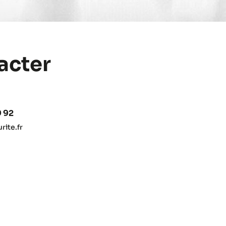
acter
9 92
ite.fr