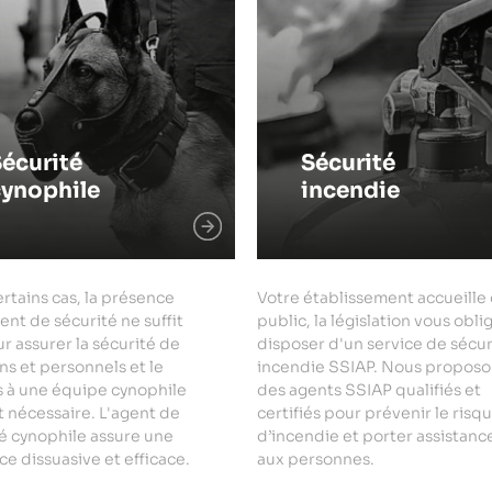
écurité
Sécurité
cynophile
incendie
rtains cas, la présence
Votre établissement accueille
ent de sécurité ne suffit
public, la législation vous obli
r assurer la sécurité de
disposer d'un service de sécur
ns et personnels et le
incendie SSIAP. Nous proposo
s à une équipe cynophile
des agents SSIAP qualifiés et
 nécessaire. L'agent de
certifiés pour prévenir le risq
é cynophile assure une
d’incendie et porter assistanc
e dissuasive et efficace.
aux personnes.