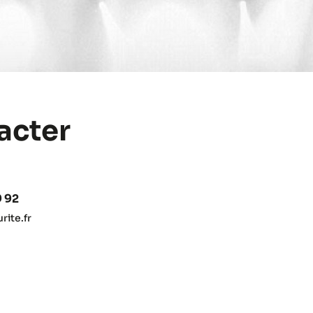
acter
9 92
ite.fr