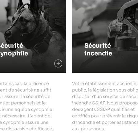
écurité
Sécurité
cynophile
incendie
rtains cas, la présence
Votre établissement accueille
ent de sécurité ne suffit
public, la législation vous obli
r assurer la sécurité de
disposer d'un service de sécur
ns et personnels et le
incendie SSIAP. Nous proposo
s à une équipe cynophile
des agents SSIAP qualifiés et
 nécessaire. L'agent de
certifiés pour prévenir le risq
é cynophile assure une
d’incendie et porter assistanc
e dissuasive et efficace.
aux personnes.