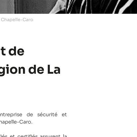
a Chapelle-Caro
t de
égion de La
treprise de sécurité et
Chapelle-Caro.
és et certifiés assurent la