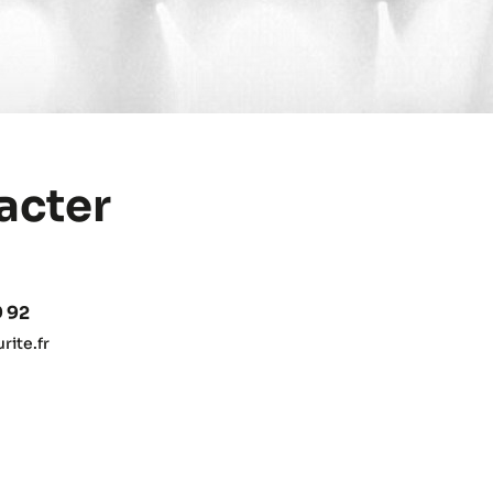
acter
9 92
ite.fr