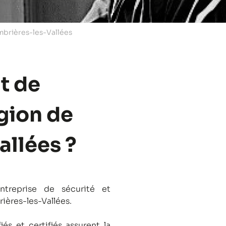
mbrières-les-Vallées
t de
égion de
allées ?
treprise de sécurité et
rières-les-Vallées.
és et certifiés assurent la