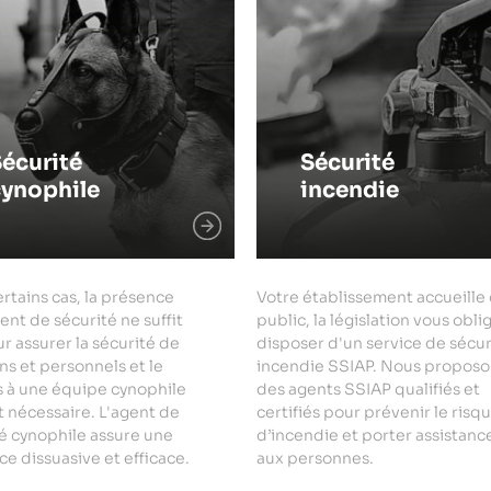
écurité
Sécurité
cynophile
incendie
rtains cas, la présence
Votre établissement accueille
ent de sécurité ne suffit
public, la législation vous obli
r assurer la sécurité de
disposer d'un service de sécur
ns et personnels et le
incendie SSIAP. Nous proposo
s à une équipe cynophile
des agents SSIAP qualifiés et
 nécessaire. L'agent de
certifiés pour prévenir le risq
é cynophile assure une
d’incendie et porter assistanc
e dissuasive et efficace.
aux personnes.