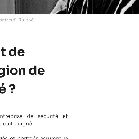
ontreuil-Juigné
t de
égion de
é ?
treprise de sécurité et
treuil-Juigné.
és et certifiés assurent la