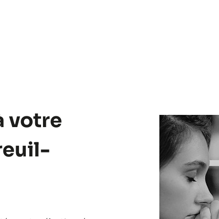
à votre
euil-