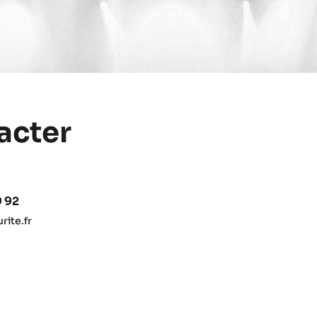
acter
9 92
ite.fr