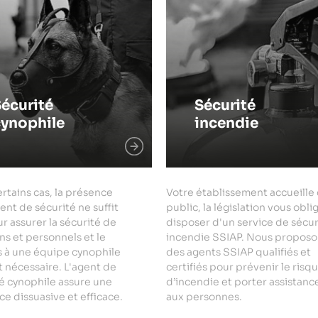
écurité
Sécurité
cynophile
incendie
rtains cas, la présence
Votre établissement accueille
ent de sécurité ne suffit
public, la législation vous obli
r assurer la sécurité de
disposer d'un service de sécur
ns et personnels et le
incendie SSIAP. Nous proposo
s à une équipe cynophile
des agents SSIAP qualifiés et
 nécessaire. L'agent de
certifiés pour prévenir le risq
é cynophile assure une
d’incendie et porter assistanc
e dissuasive et efficace.
aux personnes.