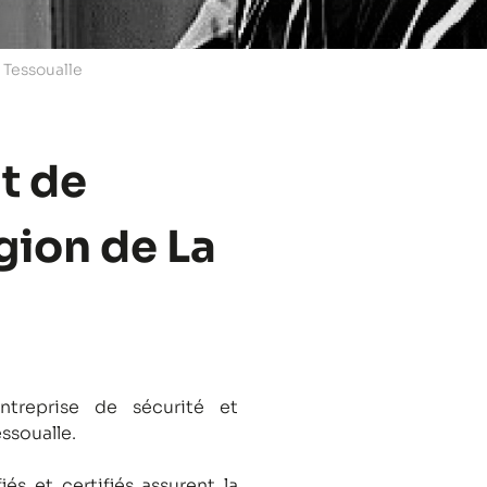
 Tessoualle
t de
égion de La
treprise de sécurité et
essoualle.
és et certifiés assurent la