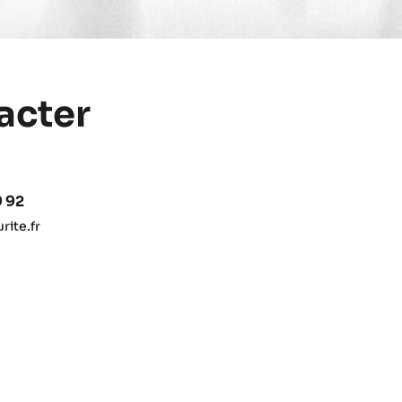
acter
9 92
ite.fr