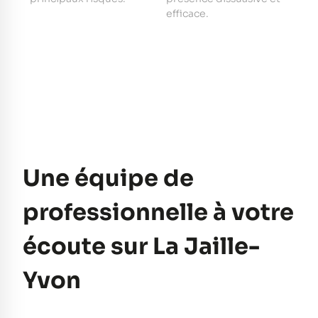
e
efficace.
pe
Une équipe de
professionnelle à votre
écoute sur La Jaille-
Yvon