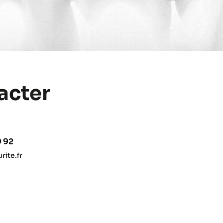
acter
9 92
ite.fr