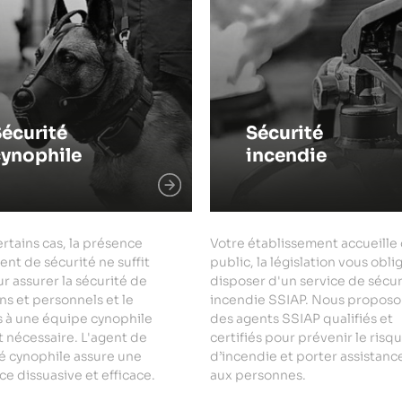
écurité
Sécurité
cynophile
incendie
rtains cas, la présence
Votre établissement accueille
ent de sécurité ne suffit
public, la législation vous obli
r assurer la sécurité de
disposer d'un service de sécur
ns et personnels et le
incendie SSIAP. Nous proposo
s à une équipe cynophile
des agents SSIAP qualifiés et
 nécessaire. L'agent de
certifiés pour prévenir le risq
é cynophile assure une
d’incendie et porter assistanc
e dissuasive et efficace.
aux personnes.