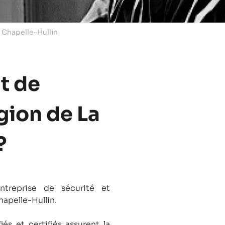
a Chapelle-Hullin
t de
égion de La
?
treprise de sécurité et
hapelle-Hullin.
és et certifiés assurent la