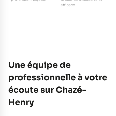
e
efficace.
pe
Une équipe de
professionnelle à votre
écoute sur Chazé-
Henry