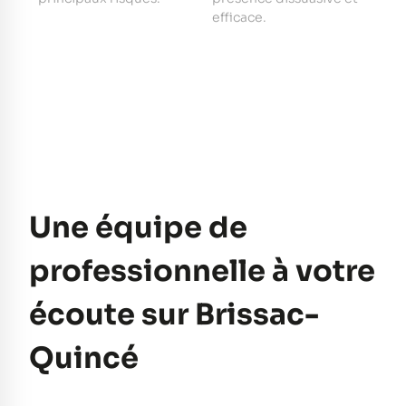
e
efficace.
pe
Une équipe de
professionnelle à votre
écoute sur Brissac-
Quincé