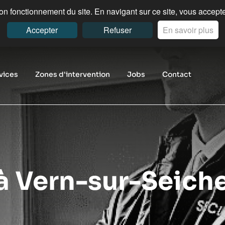
n fonctionnement du site. En navigant sur ce site, vous acceptez
Accepter
Refuser
En savoir plus
vices
Zones d'intervention
Jobs
Contact
 à Vern-sur-Seich