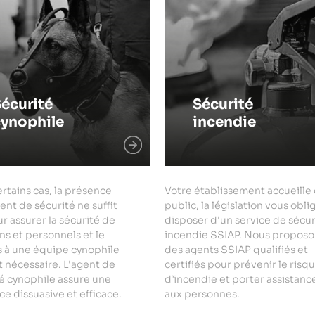
écurité
Sécurité
cynophile
incendie
rtains cas, la présence
Votre établissement accueille
ent de sécurité ne suffit
public, la législation vous obli
r assurer la sécurité de
disposer d'un service de sécur
ns et personnels et le
incendie SSIAP. Nous proposo
s à une équipe cynophile
des agents SSIAP qualifiés et
 nécessaire. L'agent de
certifiés pour prévenir le risq
é cynophile assure une
d’incendie et porter assistanc
e dissuasive et efficace.
aux personnes.