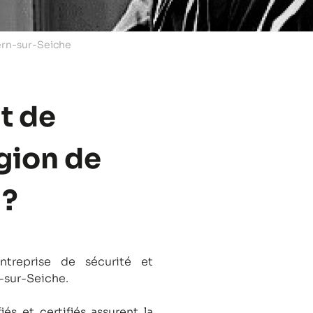
ern-sur-Seiche
t de
égion de
 ?
treprise de sécurité et
n-sur-Seiche.
és et certifiés assurent la