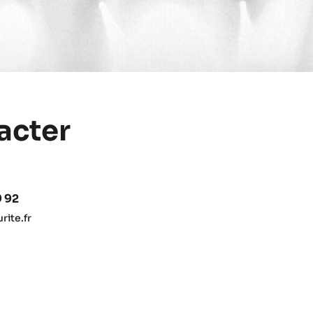
acter
9 92
ite.fr