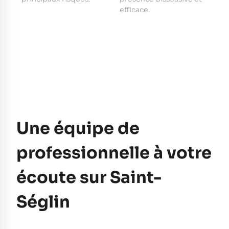
e
efficace.
pe
Une équipe de
professionnelle à votre
écoute sur Saint-
Séglin