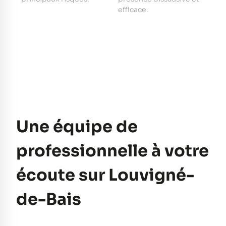
e
efficace.
pe
Une équipe de
professionnelle à votre
écoute sur Louvigné-
de-Bais