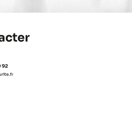
acter
9 92
ite.fr