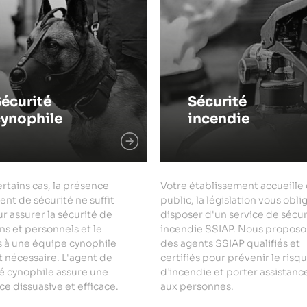
écurité
Sécurité
cynophile
incendie
rtains cas, la présence
Votre établissement accueille
ent de sécurité ne suffit
public, la législation vous obli
r assurer la sécurité de
disposer d'un service de sécur
ns et personnels et le
incendie SSIAP. Nous proposo
s à une équipe cynophile
des agents SSIAP qualifiés et
 nécessaire. L'agent de
certifiés pour prévenir le risq
é cynophile assure une
d’incendie et porter assistanc
e dissuasive et efficace.
aux personnes.