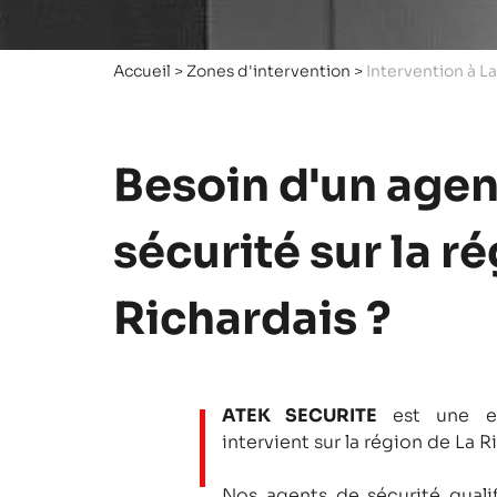
Accueil
>
Zones d'intervention
>
Intervention à L
Besoin d'un agen
sécurité sur la r
Richardais ?
ATEK SECURITE
est une en
intervient sur la région de La R
Nos agents de sécurité qualifi