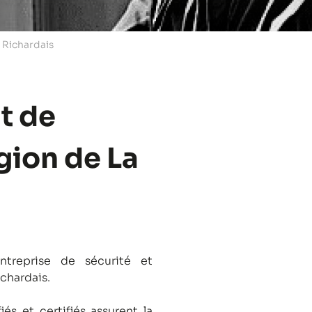
a Richardais
t de
égion de La
treprise de sécurité et
ichardais.
és et certifiés assurent la