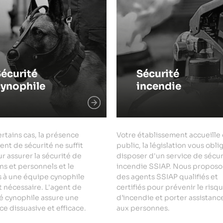
écurité
Sécurité
cynophile
incendie
rtains cas, la présence
Votre établissement accueille
ent de sécurité ne suffit
public, la législation vous obli
r assurer la sécurité de
disposer d'un service de sécur
ns et personnels et le
incendie SSIAP. Nous proposo
s à une équipe cynophile
des agents SSIAP qualifiés et
 nécessaire. L'agent de
certifiés pour prévenir le risq
é cynophile assure une
d’incendie et porter assistanc
e dissuasive et efficace.
aux personnes.