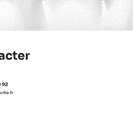
acter
9 92
ite.fr