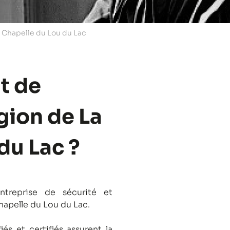
a Chapelle du Lou du Lac
t de
égion de La
du Lac ?
treprise de sécurité et
Chapelle du Lou du Lac.
és et certifiés assurent la