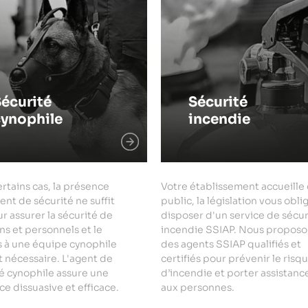
écurité
Sécurité
cynophile
incendie
rtains cas, la présence
Votre établissement accueille
ent de sécurité ne suffit
public, la législation vous obli
r assurer la sécurité de
disposer d'un service de sécur
ns et personnels et le
incendie SSIAP. Nous proposo
s à une équipe cynophile
des agents SSIAP qualifiés et
 nécessaire. L'agent de
certifiés pour prévenir le risq
é cynophile assure une
d’incendie et porter assistanc
e dissuasive et efficace.
aux personnes.