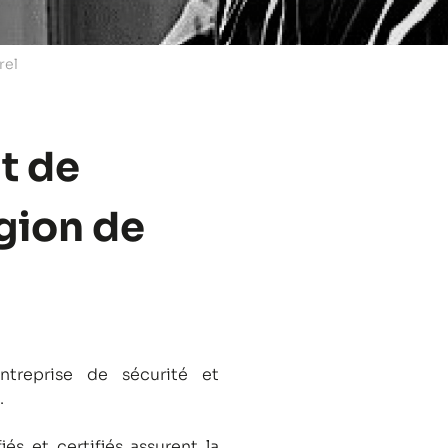
rel
t de
égion de
treprise de sécurité et
.
és et certifiés assurent la