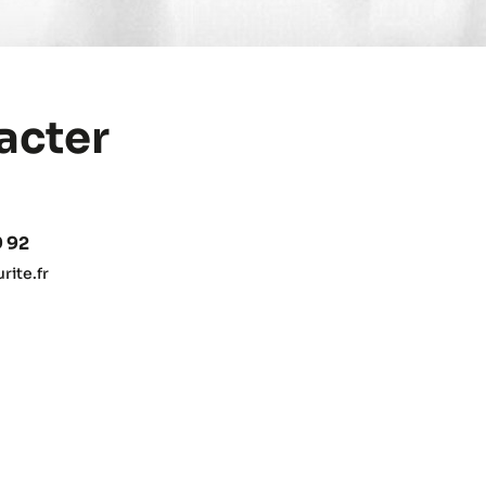
acter
9 92
ite.fr