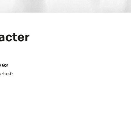
acter
9 92
ite.fr