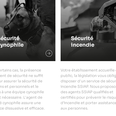
écurité
Sécurité
cynophile
incendie
rtains cas, la présence
Votre établissement accueille
ent de sécurité ne suffit
public, la législation vous obli
r assurer la sécurité de
disposer d'un service de sécur
ns et personnels et le
incendie SSIAP. Nous proposo
s à une équipe cynophile
des agents SSIAP qualifiés et
 nécessaire. L'agent de
certifiés pour prévenir le risq
é cynophile assure une
d’incendie et porter assistanc
e dissuasive et efficace.
aux personnes.