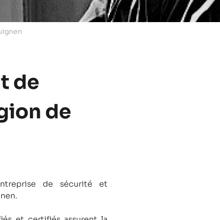
Guignen
t de
égion de
treprise de sécurité et
gnen.
és et certifiés assurent la