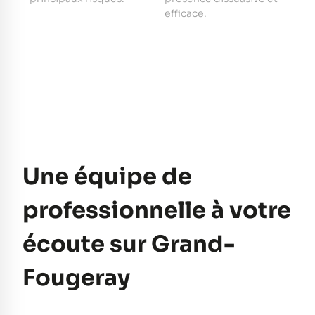
e
efficace.
pe
Une équipe de
professionnelle à votre
écoute sur Grand-
Fougeray