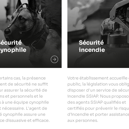
écurité
Sécurité
cynophile
incendie
rtains cas, la présence
Votre établissement accueille
ent de sécurité ne suffit
public, la législation vous obli
r assurer la sécurité de
disposer d'un service de sécur
ns et personnels et le
incendie SSIAP. Nous proposo
s à une équipe cynophile
des agents SSIAP qualifiés et
 nécessaire. L'agent de
certifiés pour prévenir le risq
é cynophile assure une
d’incendie et porter assistanc
e dissuasive et efficace.
aux personnes.