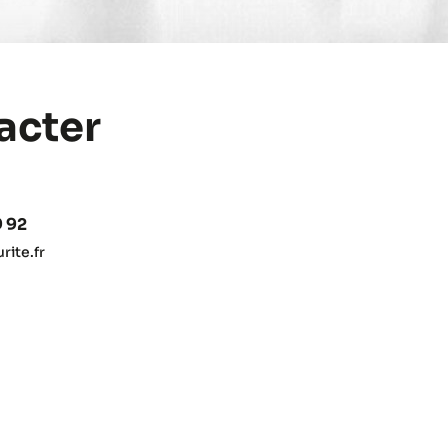
acter
9 92
ite.fr