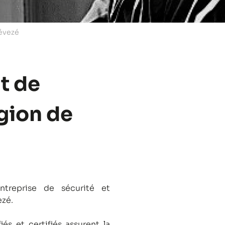
Gévezé
t de
égion de
treprise de sécurité et
ezé.
és et certifiés assurent la