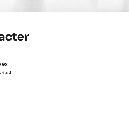
acter
9 92
ite.fr