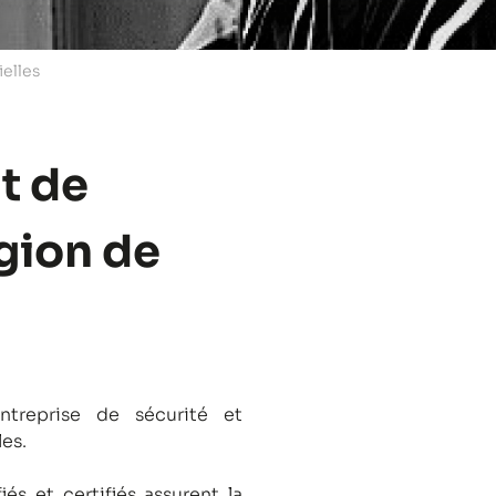
ielles
t de
égion de
treprise de sécurité et
les.
és et certifiés assurent la