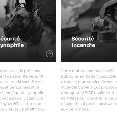
écurité
Sécurité
cynophile
incendie
rtains cas, la présence
Votre établissement accueille
ent de sécurité ne suffit
public, la législation vous obli
r assurer la sécurité de
disposer d'un service de sécur
ns et personnels et le
incendie SSIAP. Nous proposo
s à une équipe cynophile
des agents SSIAP qualifiés et
 nécessaire. L'agent de
certifiés pour prévenir le risq
é cynophile assure une
d’incendie et porter assistanc
e dissuasive et efficace.
aux personnes.