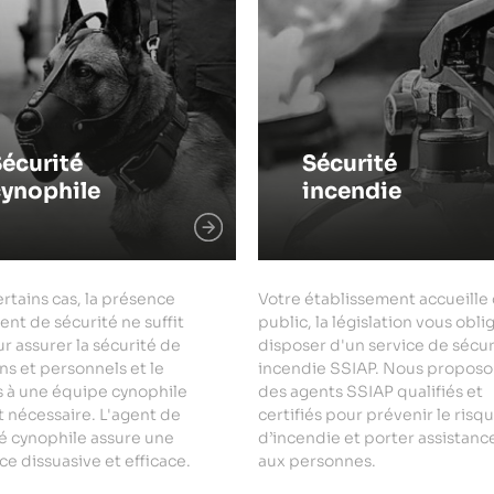
écurité
Sécurité
cynophile
incendie
rtains cas, la présence
Votre établissement accueille
ent de sécurité ne suffit
public, la législation vous obli
r assurer la sécurité de
disposer d'un service de sécur
ns et personnels et le
incendie SSIAP. Nous proposo
s à une équipe cynophile
des agents SSIAP qualifiés et
 nécessaire. L'agent de
certifiés pour prévenir le risq
é cynophile assure une
d’incendie et porter assistanc
e dissuasive et efficace.
aux personnes.