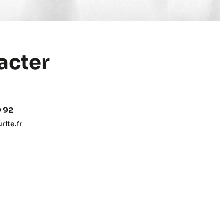
acter
9 92
ite.fr