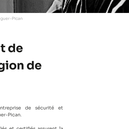
aguer-Pican
t de
égion de
treprise de sécurité et
uer-Pican.
és et certifiés assurent la