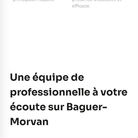
e
efficace.
pe
Une équipe de
professionnelle à votre
écoute sur Baguer-
Morvan