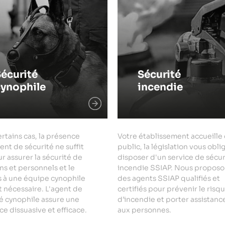
écurité
Sécurité
cynophile
incendie
rtains cas, la présence
Votre établissement accueille
ent de sécurité ne suffit
public, la législation vous obli
r assurer la sécurité de
disposer d'un service de sécur
ns et personnels et le
incendie SSIAP. Nous proposo
s à une équipe cynophile
des agents SSIAP qualifiés et
 nécessaire. L'agent de
certifiés pour prévenir le risq
é cynophile assure une
d’incendie et porter assistanc
e dissuasive et efficace.
aux personnes.