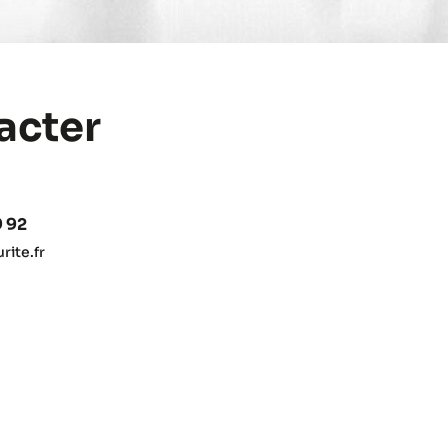
acter
9 92
ite.fr