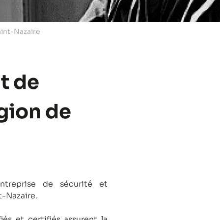
aint-Nazaire
t de
égion de
treprise de sécurité et
t-Nazaire.
és et certifiés assurent la