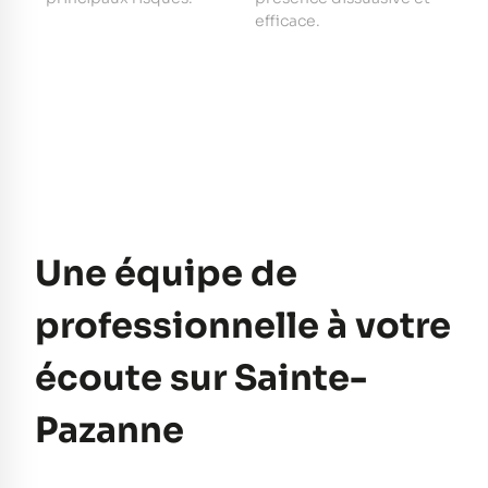
e
efficace.
pe
Une équipe de
professionnelle à votre
écoute sur Sainte-
Pazanne