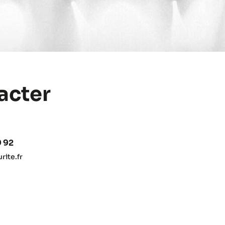
acter
9 92
ite.fr