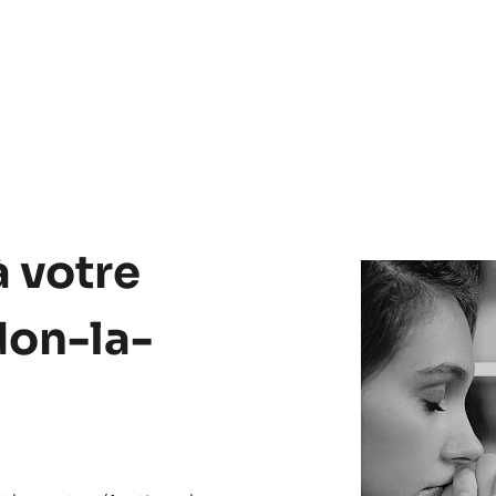
à votre
don-la-