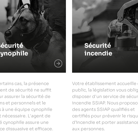
écurité
Sécurité
cynophile
incendie
rtains cas, la présence
Votre établissement accueille
ent de sécurité ne suffit
public, la législation vous obli
r assurer la sécurité de
disposer d'un service de sécur
ns et personnels et le
incendie SSIAP. Nous proposo
s à une équipe cynophile
des agents SSIAP qualifiés et
 nécessaire. L'agent de
certifiés pour prévenir le risq
é cynophile assure une
d’incendie et porter assistanc
e dissuasive et efficace.
aux personnes.