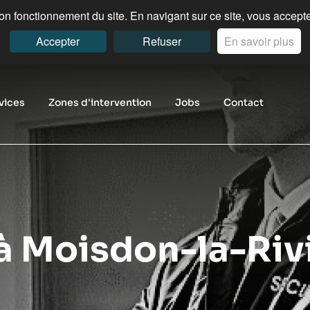
n fonctionnement du site. En navigant sur ce site, vous acceptez
Accepter
Refuser
En savoir plus
vices
Zones d'intervention
Jobs
Contact
 à Moisdon-la-Riv