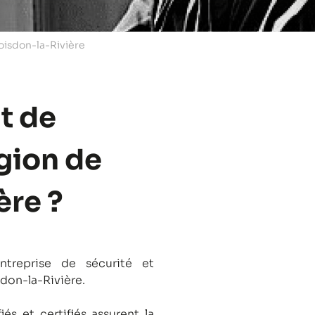
oisdon-la-Rivière
t de
égion de
ère ?
treprise de sécurité et
sdon-la-Rivière.
és et certifiés assurent la