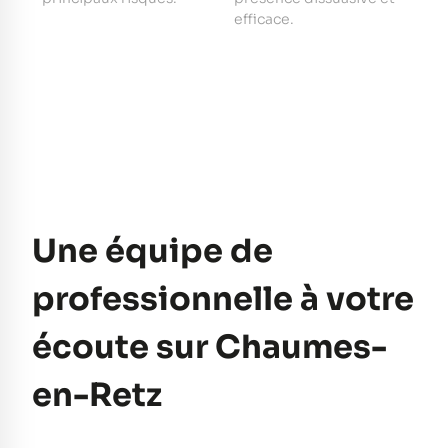
e
efficace.
pe
Une équipe de
professionnelle à votre
écoute sur Chaumes-
en-Retz