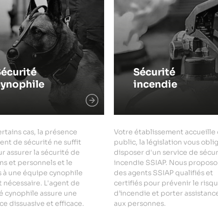
écurité
Sécurité
cynophile
incendie
rtains cas, la présence
Votre établissement accueille
ent de sécurité ne suffit
public, la législation vous obli
r assurer la sécurité de
disposer d'un service de sécur
ns et personnels et le
incendie SSIAP. Nous proposo
s à une équipe cynophile
des agents SSIAP qualifiés et
 nécessaire. L'agent de
certifiés pour prévenir le risq
é cynophile assure une
d’incendie et porter assistanc
e dissuasive et efficace.
aux personnes.