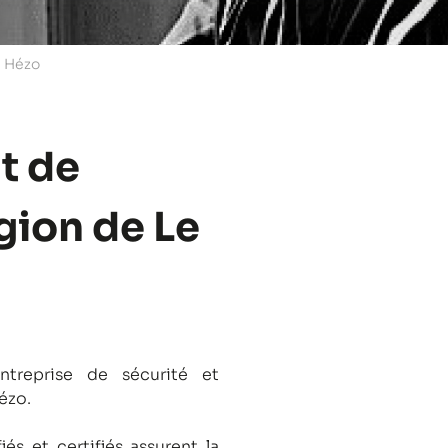
e Hézo
t de
égion de Le
treprise de sécurité et
ézo.
és et certifiés assurent la