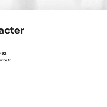
acter
9 92
ite.fr