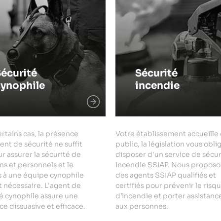
écurité
Sécurité
cynophile
incendie
rtains cas, la présence
Votre établissement accueille
ent de sécurité ne suffit
public, la législation vous obli
r assurer la sécurité de
disposer d'un service de sécur
ns et personnels et le
incendie SSIAP. Nous proposo
s à une équipe cynophile
des agents SSIAP qualifiés et
 nécessaire. L'agent de
certifiés pour prévenir le risq
é cynophile assure une
d’incendie et porter assistanc
e dissuasive et efficace.
aux personnes.