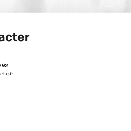
acter
9 92
ite.fr