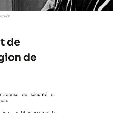
auzach
t de
égion de
treprise de sécurité et
ach.
és et certifiés assurent la