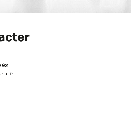
acter
9 92
ite.fr