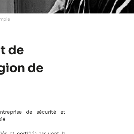
implé
t de
égion de
treprise de sécurité et
lé.
és et certifiés assurent la