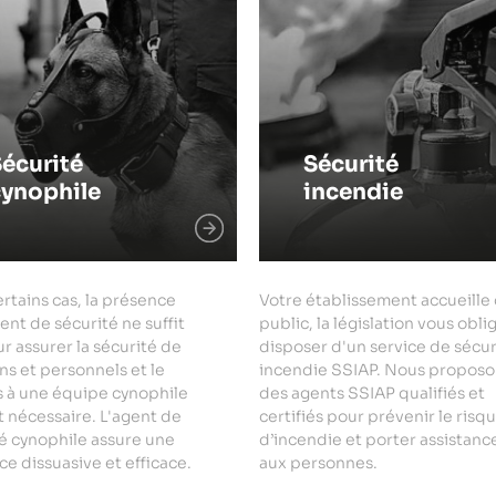
écurité
Sécurité
cynophile
incendie
rtains cas, la présence
Votre établissement accueille
ent de sécurité ne suffit
public, la législation vous obli
r assurer la sécurité de
disposer d'un service de sécur
ns et personnels et le
incendie SSIAP. Nous proposo
s à une équipe cynophile
des agents SSIAP qualifiés et
 nécessaire. L'agent de
certifiés pour prévenir le risq
é cynophile assure une
d’incendie et porter assistanc
e dissuasive et efficace.
aux personnes.