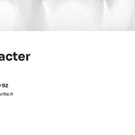
acter
9 92
ite.fr