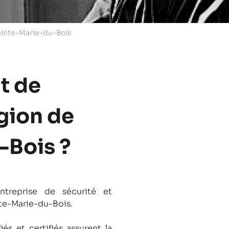
ainte-Marie-du-Bois
t de
égion de
-Bois ?
treprise de sécurité et
nte-Marie-du-Bois.
és et certifiés assurent la