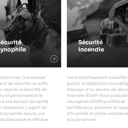
écurité
Sécurité
cynophile
incendie
rtains cas, la présence
Votre établissement accueille
ent de sécurité ne suffit
public, la législation vous obli
r assurer la sécurité de
disposer d'un service de sécur
ns et personnels et le
incendie SSIAP. Nous proposo
s à une équipe cynophile
des agents SSIAP qualifiés et
 nécessaire. L'agent de
certifiés pour prévenir le risq
é cynophile assure une
d’incendie et porter assistanc
e dissuasive et efficace.
aux personnes.