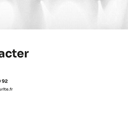
acter
9 92
ite.fr