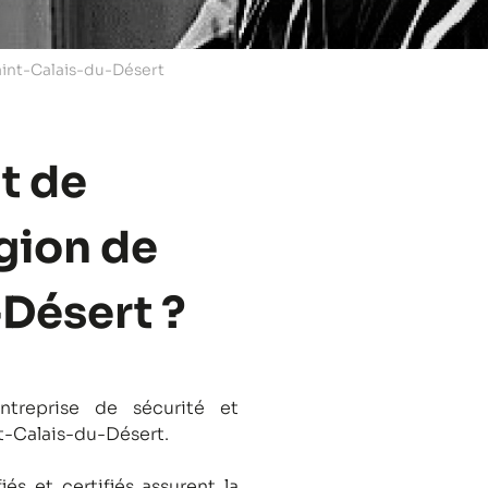
aint-Calais-du-Désert
t de
égion de
Désert ?
treprise de sécurité et
nt-Calais-du-Désert.
és et certifiés assurent la