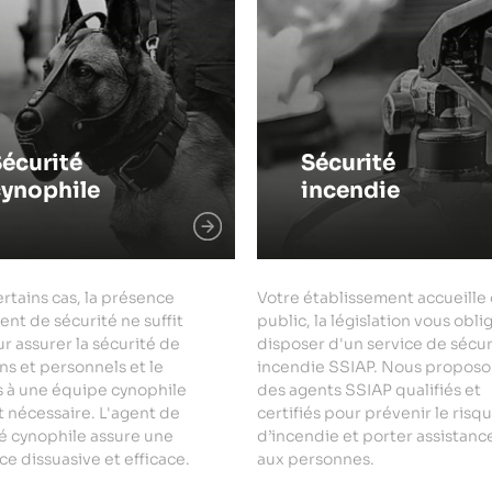
écurité
Sécurité
cynophile
incendie
rtains cas, la présence
Votre établissement accueille
ent de sécurité ne suffit
public, la législation vous obli
r assurer la sécurité de
disposer d'un service de sécur
ns et personnels et le
incendie SSIAP. Nous proposo
s à une équipe cynophile
des agents SSIAP qualifiés et
 nécessaire. L'agent de
certifiés pour prévenir le risq
é cynophile assure une
d’incendie et porter assistanc
e dissuasive et efficace.
aux personnes.