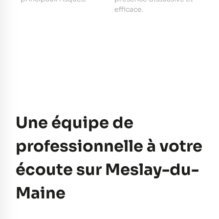
e
efficace.
pe
Une équipe de
professionnelle à votre
écoute sur Meslay-du-
Maine