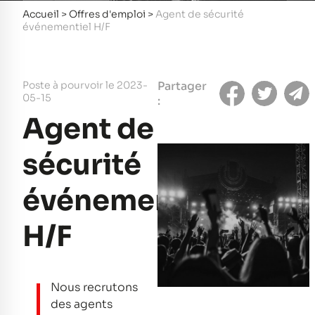
Accueil
>
Offres d'emploi
>
Agent de sécurité
événementiel H/F
Poste à pourvoir le 2023-
Partager
05-15
:
Agent de
sécurité
événementiel
H/F
Nous recrutons
des agents